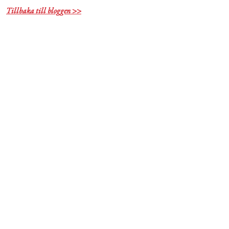
Livsberättelser
Tillbaka till bloggen >>
Privatekonomi
Hälsa
Femina TV
Bloggar
Kontakt
Om Femina
Nyhetsbrev