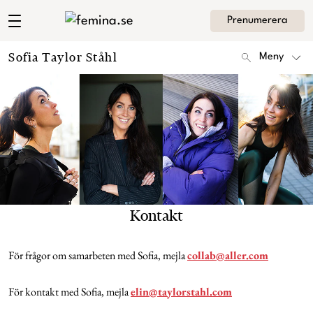
Prenumerera
Sofia Taylor Ståhl
Meny
Mode
Skönhet
Hem
Arkiv
Kultur
Om Sofia
Kontakt
Krönikor
Kategorier
Kontakt
Livsstil
För frågor om samarbeten med Sofia, mejla
collab@aller.com
Intervjuer
För kontakt med Sofia, mejla
elin@taylorstahl.com